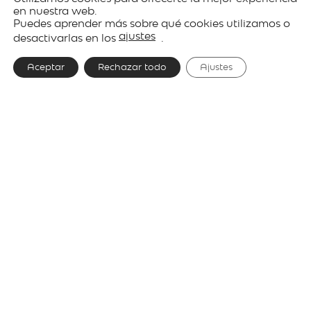
Produits
Architectural
Anvil
en nuestra web.
Puedes aprender más sobre qué cookies utilizamos o
lighting
ajustes
desactivarlas en los
.
Aceptar
Rechazar todo
Ajustes