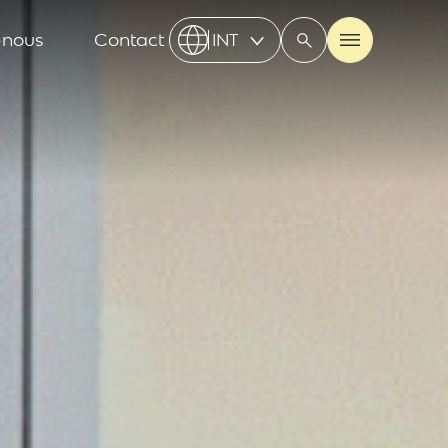
-nous
Contact
INT