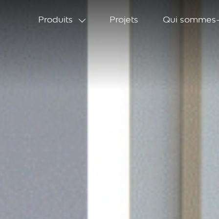
Produits
Projets
Qui sommes