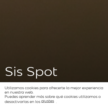
Sis Spot
Utilizamos cookies para ofrecerte la mejor experiencia
Produits
Architectural
Sis
en nuestra web.
Puedes aprender más sobre qué cookies utilizamos o
lighting
ajustes
desactivarlas en los
.