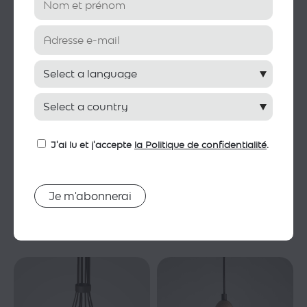
Ginkgo S
HLF
J'ai lu et j'accepte
la Politique de confidentialité
.
Ilde Max S
Ilde S