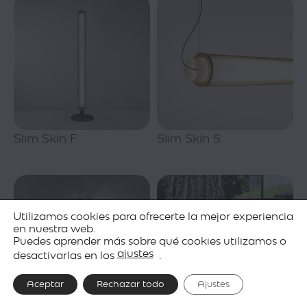
Slim Skin F
Slim Skin S
Utilizamos cookies para ofrecerte la mejor experiencia
en nuestra web.
Puedes aprender más sobre qué cookies utilizamos o
ajustes
desactivarlas en los
.
Aceptar
Rechazar todo
Ajustes