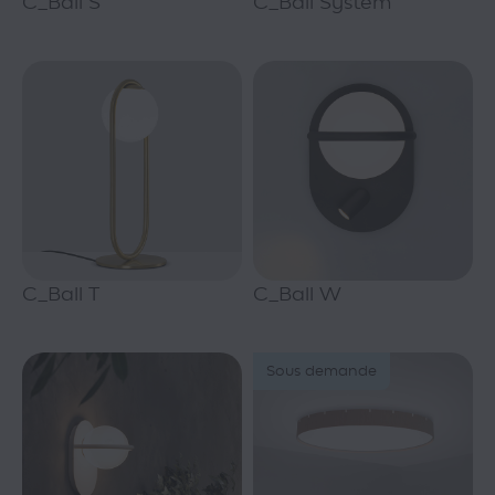
C_Ball S
C_Ball System
C_Ball T
C_Ball W
Sous demande