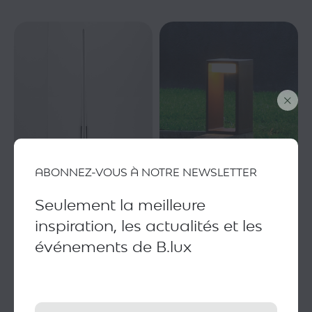
Eliana W
Frame
ABONNEZ-VOUS À NOTRE NEWSLETTER
Seulement la meilleure
Sous demande
inspiration, les actualités et les
événements de B.lux