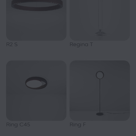
R2 S
Regina T
Ring C45
Ring F